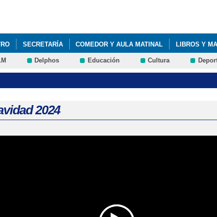
Pasar al
contenido
principal
TRO
SECRETARÍA
COMEDOR Y AULA MATINAL
LIBROS Y M
LM
Delphos
Educación
Cultura
Depor
LA ESPALDA
avidad 2024